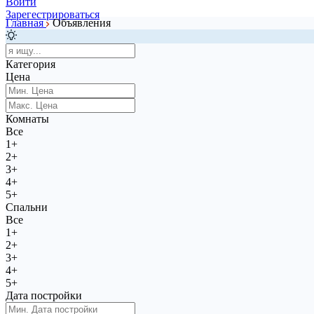
Войти
Зарегестрироваться
Главная
Объявления
Доб. объявление
Категория
Цена
Комнаты
Все
1+
2+
3+
4+
5+
Спальни
Все
1+
2+
3+
4+
5+
Дата постройки