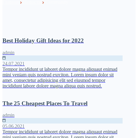
Главная
Новости
Community
Best Holiday Gift Ideas for 2022
admin
24.07.2021
Tempor incididunt ut laboret dolore magna aliquaut enimad
mini veniam quis nostrud exrciton. Lorem ipsum dolor sit
amet, consectetur adipisicing elit sed eiusmod tempor
incididunt labore dolore magna aliqua quis nostrud.
The 25 Cheapest Places To Travel
admin
05.06.2021
Tempor incididunt ut laboret dolore magna aliquaut enimad
mini veniam quis nostrud exrciton. Lorem ipsum dolor sit