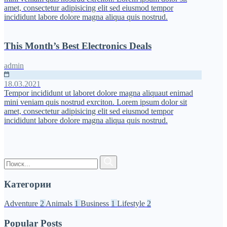
amet, consectetur adipisicing elit sed eiusmod tempor
incididunt labore dolore magna aliqua quis nostrud.
This Month’s Best Electronics Deals
admin
18.03.2021
Tempor incididunt ut laboret dolore magna aliquaut enimad
mini veniam quis nostrud exrciton. Lorem ipsum dolor sit
amet, consectetur adipisicing elit sed eiusmod tempor
incididunt labore dolore magna aliqua quis nostrud.
Категории
Adventure
2
Animals
1
Business
1
Lifestyle
2
Popular Posts